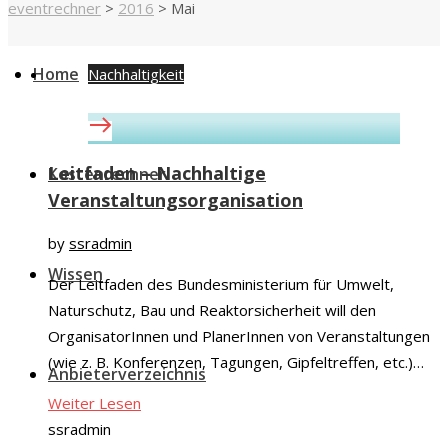
eventrechner
>
2016
>
Mai
Home
Nachhaltigkeit
Leitfaden – Nachhaltige
Kostenrechner
Veranstaltungsorganisation
by
ssradmin
Wissen
Der Leitfaden des Bundesministerium für Umwelt,
Naturschutz, Bau und Reaktorsicherheit will den
OrganisatorInnen und PlanerInnen von Veranstaltungen
(wie z. B. Konferenzen, Tagungen, Gipfeltreffen, etc.)…
Anbieterverzeichnis
Weiter Lesen
ssradmin