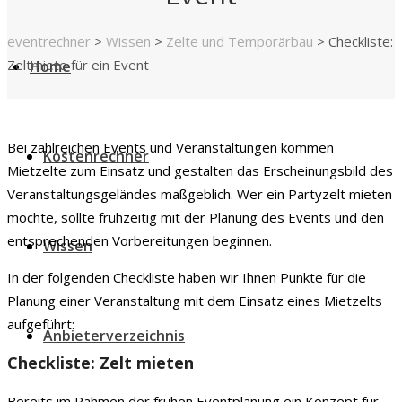
eventrechner
>
Wissen
>
Zelte und Temporärbau
>
Checkliste:
Zeltmiete für ein Event
Home
Bei zahlreichen Events und Veranstaltungen kommen
Kostenrechner
Mietzelte zum Einsatz und gestalten das Erscheinungsbild des
Veranstaltungsgeländes maßgeblich. Wer ein Partyzelt mieten
möchte, sollte frühzeitig mit der Planung des Events und den
entsprechenden Vorbereitungen beginnen.
Wissen
In der folgenden Checkliste haben wir Ihnen Punkte für die
Planung einer Veranstaltung mit dem Einsatz eines Mietzelts
aufgeführt:
Anbieterverzeichnis
Checkliste: Zelt mieten
Bereits im Rahmen der frühen Eventplanung ein Konzept für