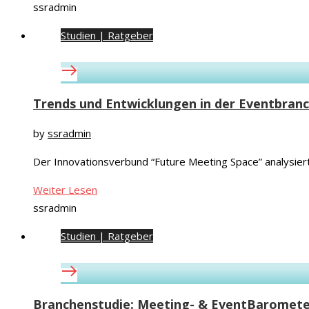
ssradmin
Studien | Ratgeber
Trends und Entwicklungen in der Eventbran
by
ssradmin
Der Innovationsverbund “Future Meeting Space” analysiert
Weiter Lesen
ssradmin
Studien | Ratgeber
Branchenstudie: Meeting- & EventBaromete