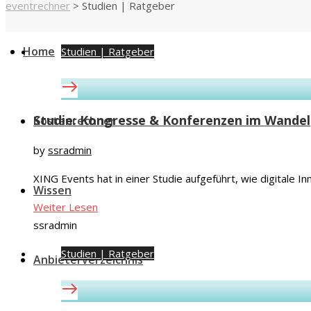
eventrechner
>
Studien | Ratgeber
Home
Studien | Ratgeber
Studie: Kongresse & Konferenzen im Wandel
Kostenrechner
by
ssradmin
XING Events hat in einer Studie aufgeführt, wie digitale 
Wissen
Weiter Lesen
ssradmin
Studien | Ratgeber
Anbieterverzeichnis