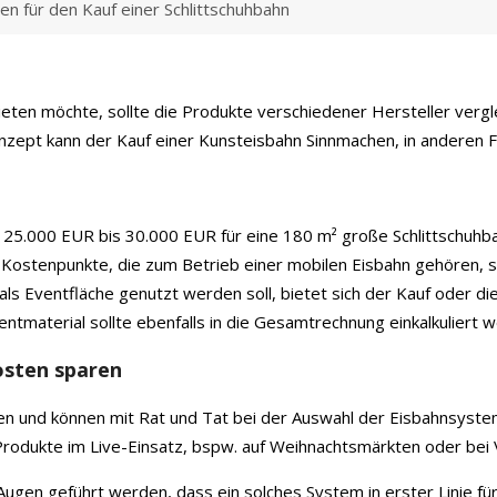
en für den Kauf einer Schlittschuhbahn
eten möchte, sollte die Produkte verschiedener Hersteller vergl
ept kann der Kauf einer Kunsteisbahn Sinnmachen, in anderen Fäl
a. 25.000 EUR bis 30.000 EUR für eine 180 m² große Schlittschu
Kostenpunkte, die zum Betrieb einer mobilen Eisbahn gehören, s
n als Eventfläche genutzt werden soll, bietet sich der Kauf oder 
ntmaterial sollte ebenfalls in die Gesamtrechnung einkalkuliert 
osten sparen
n und können mit Rat und Tat bei der Auswahl der Eisbahnsysteme
 Produkte im Live-Einsatz, bspw. auf Weihnachtsmärkten oder bei
Augen geführt werden, dass ein solches System in erster Linie für