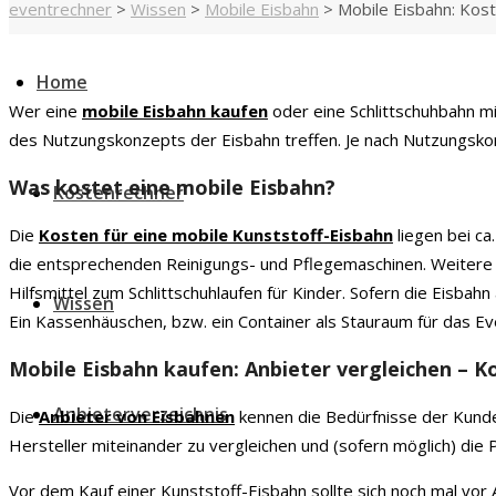
eventrechner
>
Wissen
>
Mobile Eisbahn
>
Mobile Eisbahn: Kost
Home
Wer eine
mobile Eisbahn kaufen
oder eine Schlittschuhbahn mi
des Nutzungskonzepts der Eisbahn treffen. Je nach Nutzungskonz
Was kostet eine mobile Eisbahn?
Kostenrechner
Die
Kosten für eine mobile Kunststoff-Eisbahn
liegen bei c
die entsprechenden Reinigungs- und Pflegemaschinen. Weitere 
Hilfsmittel zum Schlittschuhlaufen für Kinder. Sofern die Eisbah
Wissen
Ein Kassenhäuschen, bzw. ein Container als Stauraum für das Eve
Mobile Eisbahn kaufen: Anbieter vergleichen – K
Anbieterverzeichnis
Die
Anbieter von Eisbahnen
kennen die Bedürfnisse der Kunde
Hersteller miteinander zu vergleichen und (sofern möglich) die
Vor dem Kauf einer Kunststoff-Eisbahn sollte sich noch mal vor 